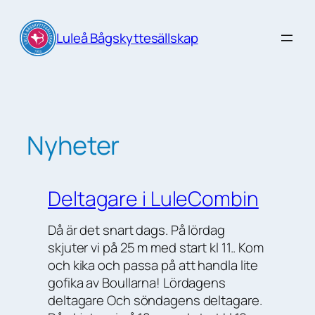
Hoppa
till
Luleå Bågskyttesällskap
innehåll
Nyheter
Deltagare i LuleCombin
Då är det snart dags. På lördag
skjuter vi på 25 m med start kl 11.. Kom
och kika och passa på att handla lite
gofika av Boullarna! Lördagens
deltagare Och söndagens deltagare.